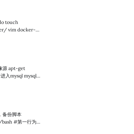
@'localhost'
rver 中root账户的默认