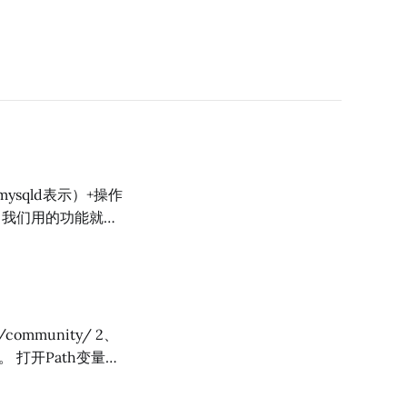
sqld表示）+操作
，我们用的功能就是
数据库、库内的表
你做好操作逻辑、函
里没有） 1、