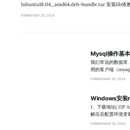
1ubuntu18.04_amd64.deb-bundle.tar 安装lib依赖包 
FORMID
SEP 26, 2024
Mysql操作
我们常说的数据库，
用的客户端（my
针对数据库的操作
FORMID
MAR 30, 2024
格、表格里的数据
数什么的，用户只获
Windows安
mysql登录 mysql -uroot -p #输入密码登录 2、显示数据库名称 show databases;#后面可以加备注，
多行注释/*neirong*/ 3、创建数据库 create database if not exists datab
1、下载地址( ZIP Archive为解压缩版本) https://d
database1
解压后配置环境变量 添加系统变量%MYSQL_HOME%，值为解压后的根目录地址。 打开Pa
加一条"%MYSQL_HOME%\bin" 最好在该步骤
FORMID
MAR 28, 2024
bin目录，运行mysql_configur