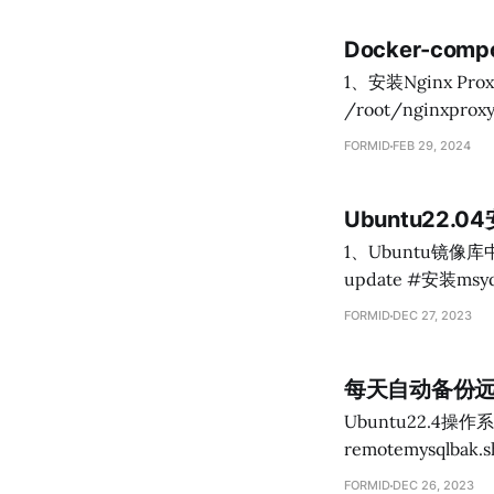
Docker-c
1、安装Nginx Proxy Manager中文版 sudo mkdi
/root/nginxproxymanager/docke
compose.yml #配置文件中输入如下内容： version: '3' services: app: image: 'chishin/nginx-proxy-
FORMID
FEB 29, 2024
Ubuntu22.0
1、Ubuntu镜像库中对应mys
update #安装msyql-server8.0
#设置mysql-serve
FORMID
DEC 27, 2023
IDENTIFIED WITH
密码为A123456+
每天自动备份远
Ubuntu22.4操作系统 1、通过ssh远程连接，配合mysqldump备份数据库全部
remotemysqlbak.sh(/
声明sh脚本 # 定义远程服务器信息变量 # 远程服务器地址 #remote_host="远程服务器地址"
FORMID
DEC 26, 2023