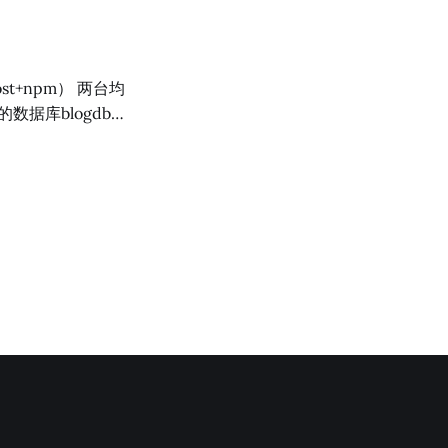
器用户名"
IP：10.0.0.1，
er #进入mysql