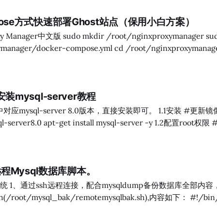
4、登录测试 mysql -uroot -pA1234567b+ 登录上去就表示大功告成了~~~
ompose方式快速部署Ghost站点（保用小白方案）
r /root/nginxproxymanager sudo touch
r-compose.yml cd /root/nginxproxymanager/ vim docker-
manager-zh:release' restart: always ports: - '80:80' - '81:81' - '443:443&
4安装mysql-server教程
ql-server 8.0版本，直接安装即可。 1.1安装 #更新镜像源 apt-get
 apt-get install mysql-server -y 1.2配置root权限 #进入mysql mysql
r 中root账户的默认密码为A123456+，本地访问 ALTER USER 'root'
 'mysql_native_password' BY 'A123456+'; #设置mysql-se
，网络访问，安全原因，强烈不建议 #ALTER USER '
程Mysql数据库脚本。
内容，备份脚本
root/mysql_bak/remotemysqlbak.sh),内容如下： #!/bin/bash #第一行为