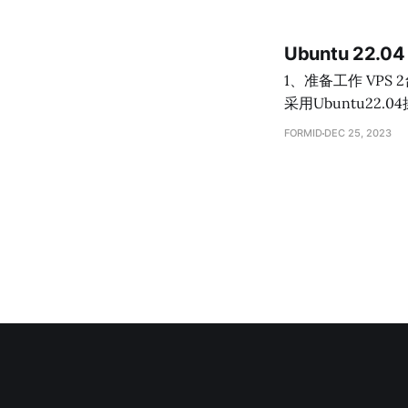
remote_host="
remote_user="
Ubuntu 22.
remote_password
1、准备工作 VPS 2台（性能够1台也可，本教程以2台为例vps1：mysql，vps2：ghost+npm） 两台均
采用Ubuntu22.04操作系统 变量使用：mysql root用户的密码A12345
数据库的使用用户blog
FORMID
DEC 25, 2023
VPS2的内网IP：10.0.0.2 2、vps1安装mysql #root用户登录vps1 #更新安装数据源
系统更新 sudo apt-g
mysql ##设置mysq