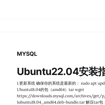
MYSQL
Ubuntu22.04安
1.更新系统 确保你的系统是最新的： sudo apt update s
Ubuntu18.04的包（amd64）tar wget
https://downloads.mysql.com/archives/get/p/
1ubuntu18.04_amd64.deb-bundle.tar 解压tar包： t