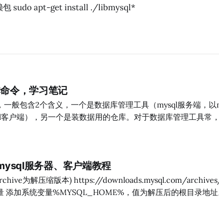
sudo apt-get install ./libmysql*
基本命令，学习笔记
一般包含2个含义，一个是数据库管理工具（mysql服务端，以my
sql客户端），另一个是装数据用的仓库。对于数据库管理工具常
就是一个增、删、改、查的数据存储库的操作。操作的对象包括
、权限的控制等进行操作。不常用的功能，数据库也能编程，帮
取就行，安全性更高、操作性能更好，但新手很少用。（学习视频
装mysql服务器、客户端教程
ase1；#如果不存在则创建
ownloads.mysql.com/archives/community/ 2、
 4、删除数据库
th变量添
后重启一遍电脑，以实现环境变量的生效。 3、进入
ator，进入配置向导， 配置root的密码为'A1234567b+'，其他默认即可