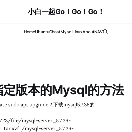
小白一起Go！Go！Go！
Home
Ubuntu
Ghost
Mysql
Linux
About
NAV
装指定版本的Mysql的方法（
udo apt upgrade 2.下载mysql5.7.36的
23/file/mysql-server_5.7.36-
ar xvf ./mysql-server_5.7.36-