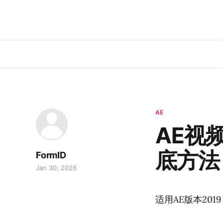
AE
AE视
底方法
FormID
Jan 30, 2026
适用AE版本20