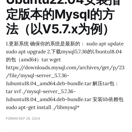
定版本的Mysql的方
法（以V5.7.x为例）
1.更新系统 确保你的系统是最新的： sudo apt update
sudo apt upgrade 2.下载mysql5.7.36的Ubuntu18.04
的包（amd64）tar wget
https://downloads.mysql.com/archives/get/p/23
/file/mysql-server_5.7.36-
1ubuntu18.04_amd64.deb-bundle.tar 解压tar包：
tar xvf ./mysql-server_5.7.36-
1ubuntu18.04_amd64.deb-bundle.tar 安装lib依赖包
sudo apt-get install ./libmysql*
FORMID
SEP 26, 2024